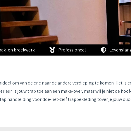
hak- en breekwerk
Professioneel
Levenslang
middel om van de ene naar de andere verdieping te komen. Het is ee
interieur. Is jouw trap toe aan een make-over, maar wil je niet de ho
tap handleiding voor doe-het-zelf trapbekleding tover je jouw oude