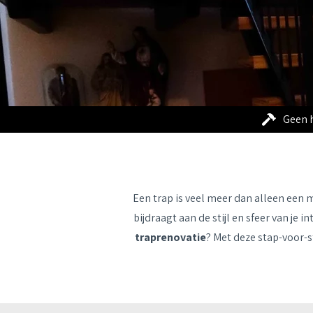
Geen 
Een trap is veel meer dan alleen een 
bijdraagt aan de stijl en sfeer van je 
traprenovatie
? Met deze stap-voor-s