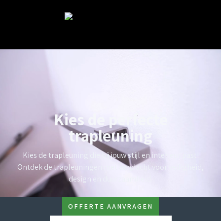
Kies de perfecte
trapleuning
Kies de trapleuning die bij jouw stijl en interieur past!
Ontdek de trapleuningen met aandacht voor veiligheid,
design en duurzaamheid.
OFFERTE AANVRAGEN