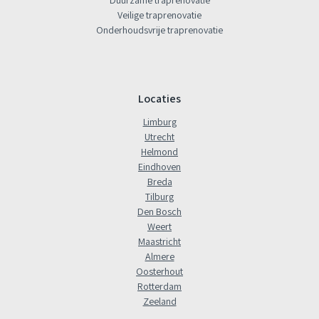
Duurzame traprenovatie
Veilige traprenovatie
Onderhoudsvrije traprenovatie
Locaties
Limburg
Utrecht
Helmond
Eindhoven
Breda
Tilburg
Den Bosch
Weert
Maastricht
Almere
Oosterhout
Rotterdam
Zeeland