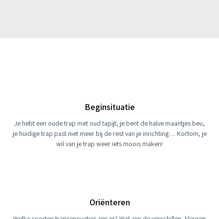
Beginsituatie
Je hebt een oude trap met oud tapijt, je bent de halve maantjes beu,
je huidige trap past niet meer bij de rest van je inrichting… Kortom, je
wil van je trap weer iets moois maken!
Oriënteren
Welke soorten traprenovaties zijn er? Wat zijn de verschillen, kleuren