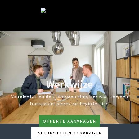
Werkwijze
Van idee tot realiteit, Stap voor stap, tree voor tree, een
transparant proces van begin toteind.
OFFERTE AANVRAGEN
KLEURSTALEN AANVRAGEN