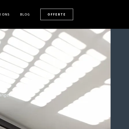
R ONS
BLOG
OFFERTE
wangen.