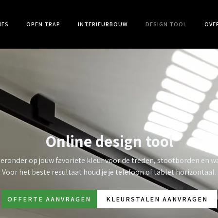
IES
OPEN TRAP
INTERIEURBOUW
DESIGN TOOL
OVE
Online design tool
ieronder op jouw favoriete kleur voor de treden, stootborden en 
Voor het beste resultaat houd je je telefoon of tablet horizontaal.
OFFERTE AANVRAGEN
KLEURSTALEN AANVRAGEN