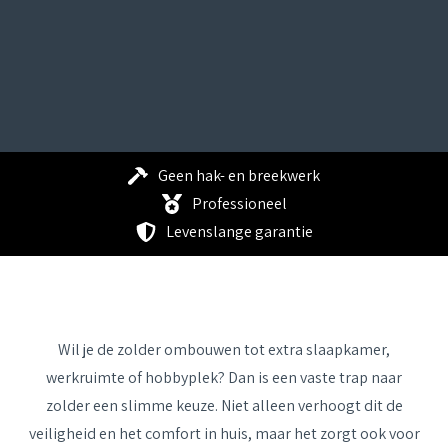
Geen hak- en breekwerk
Professioneel
Levenslange garantie
Wil je de zolder ombouwen tot extra slaapkamer,
werkruimte of hobbyplek? Dan is een
vaste trap naar
zolder
een slimme keuze. Niet alleen verhoogt dit de
veiligheid en het comfort in huis, maar het zorgt ook voor