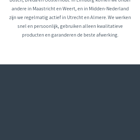
andere in
Maastricht
en
Weert,
en in Midden-Nederland
zijn we regelmatig actief in
Utrecht
en
Almere.
We werken
snel en persoonlijk, gebruiken alleen kwalitatieve
producten en garanderen de beste afwerking.