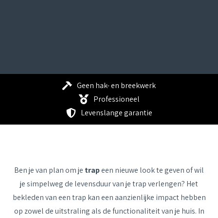
Geen hak- en breekwerk
Professioneel
Levenslange garantie
Ben je van plan om je
trap
een nieuwe look te geven of wil
je simpelweg de levensduur van je trap verlengen? Het
bekleden van een trap kan een aanzienlijke impact hebben
op zowel de uitstraling als de functionaliteit van je huis. In