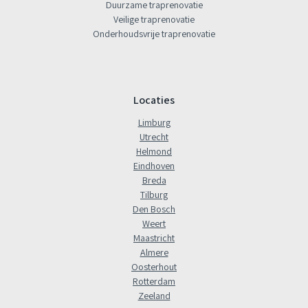
Duurzame traprenovatie
Veilige traprenovatie
Onderhoudsvrije traprenovatie
Locaties
Limburg
Utrecht
Helmond
Eindhoven
Breda
Tilburg
Den Bosch
Weert
Maastricht
Almere
Oosterhout
Rotterdam
Zeeland